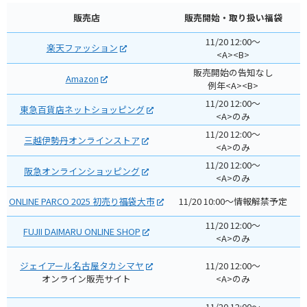
販売店
販売開始・取り扱い福袋
11/20 12:00～
楽天ファッション
<A><B>
販売開始の告知なし
Amazon
例年<A><B>
11/20 12:00～
東急百貨店ネットショッピング
<A>のみ
11/20 12:00～
三越伊勢丹オンラインストア
<A>のみ
11/20 12:00～
阪急オンラインショッピング
<A>のみ
ONLINE PARCO 2025 初売り福袋大市
11/20 10:00～情報解禁予定
11/20 12:00～
FUJII DAIMARU ONLINE SHOP
<A>のみ
ジェイアール名古屋タカシマヤ
11/20 12:00～
オンライン販売サイト
<A>のみ
11/20 12:00～