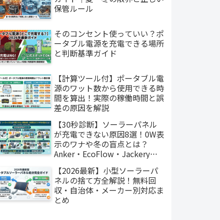
保管ルール
そのコンセント使っていい？ポ
ータブル電源を充電できる場所
と判断基準ガイド
【計算ツール付】ポータブル電
源のワット数から使用できる時
間を算出！実際の稼働時間と誤
差の原因を解説
【30秒診断】ソーラーパネル
が充電できない原因8選！0W表
示のワナや冬の盲点とは？
Anker・EcoFlow・Jackery対
応
【2026最新】小型ソーラーパ
ネルの捨て方全解説！無料回
収・自治体・メーカー別対応ま
とめ