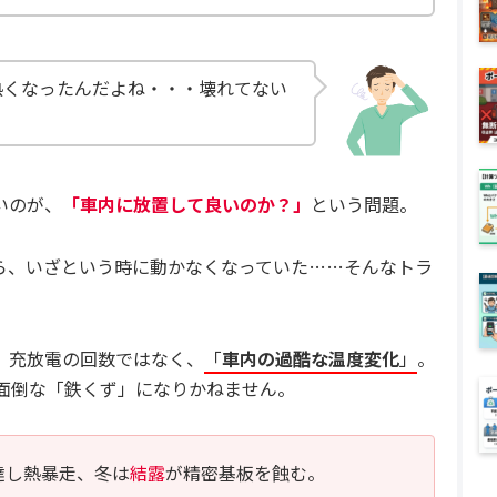
熱くなったんだよね・・・壊れてない
いのが、
「車内に放置して良いのか？」
という問題。
ら、いざという時に動かなくなっていた……そんなトラ
、充放電の回数ではなく、
「
車内の過酷な温度変化
」
。
面倒な「鉄くず」になりかねません。
達し熱暴走、冬は
結露
が精密基板を蝕む。