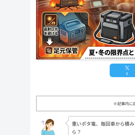
X
※記事内に
重いポタ電、毎回車から積み
ら？