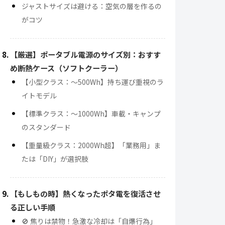
ジャストサイズは避ける：空気の層を作るの
がコツ
【厳選】ポータブル電源のサイズ別：おすす
め断熱ケース（ソフトクーラー）
【小型クラス：〜500Wh】持ち運び重視のラ
イトモデル
【標準クラス：〜1000Wh】車載・キャンプ
のスタンダード
【重量級クラス：2000Wh超】「業務用」ま
たは「DIY」が選択肢
【もしもの時】熱くなったポタ電を復活させ
る正しい手順
🚫 焦りは禁物！急激な冷却は「自爆行為」