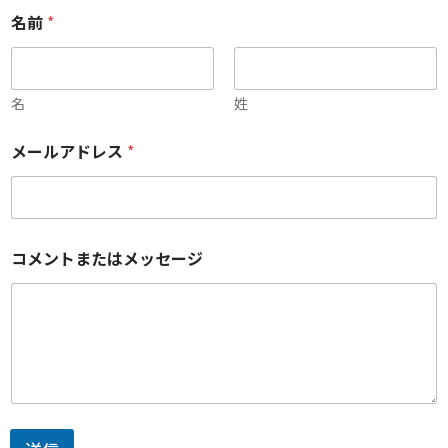
名前
*
名
姓
メールアドレス
*
コ
コメントまたはメッセージ
メ
ン
ト
ま
た
は
メ
ッ
セ
ー