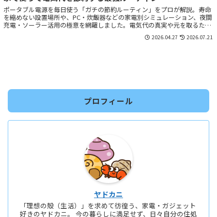
ポータブル電源を毎日使う「ガチの節約ルーティン」をプロが解説。寿命
を縮めない設置場所や、PC・炊飯器などの家電別シミュレーション、夜間
充電・ソーラー活用の極意を網羅しました。電気代の真実や元を取るため
の現実的な戦略など、押し入れの肥やしを「最高の家計の相棒」に変える
2026.04.27
2026.07.21
攻略ガイドです。
プロフィール
ヤドカニ
「理想の殻（生活）」を求めて彷徨う、家電・ガジェット
好きのヤドカニ。 今の暮らしに満足せず、日々自分の住処