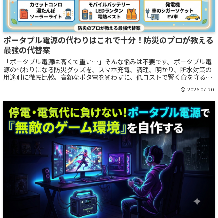
ポータブル電源の代わりはこれで十分！防災のプロが教える
最強の代替案
「ポータブル電源は高くて重い…」そんな悩みは不要です。ポータブル電
源の代わりになる防災グッズを、スマホ充電、調理、明かり、断水対策の
用途別に徹底比較。高額なポタ電を買わずに、低コストで賢く命を守るた
めの「防災の最適解（代替品）」を解説します。
2026.07.20