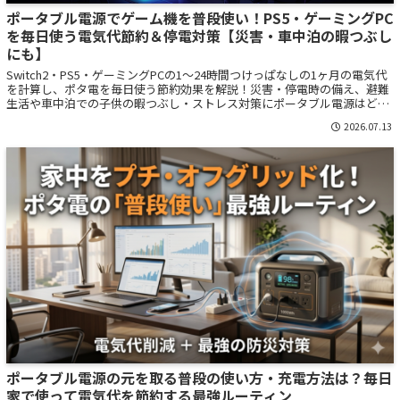
ポータブル電源でゲーム機を普段使い！PS5・ゲーミングPC
を毎日使う電気代節約＆停電対策【災害・車中泊の暇つぶし
にも】
Switch2・PS5・ゲーミングPCの1～24時間つけっぱなしの1ヶ月の電気代
を計算し、ポタ電を毎日使う節約効果を解説！災害・停電時の備え、避難
生活や車中泊での子供の暇つぶし・ストレス対策にポータブル電源はどれ
くらい必要か、何時間使えるか網羅。
2026.07.13
ポータブル電源の元を取る普段の使い方・充電方法は？毎日
家で使って電気代を節約する最強ルーティン